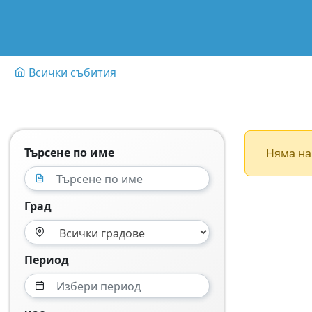
Всички събития
Търсене по име
Няма на
Град
Период